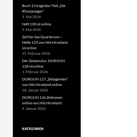
Buch 13 trägt den Titel „Die
Rhodanjäger“
5. Mai 2026
Heft 130 ist online
5. Mai 2026
Zeit für das Quarterium –
Hefte 129 von Nils Hirseland
ist online
15. Februar 2026
Der Zeitamulus, DORGON
128 ist online
1. Februar 2026
DORGON 127 „Zeitagenten“
von Nils Hirseland online
18. Januar 2026
DORGON 126 Zeitreisen
online von Nils Hirseland
4. Januar 2026
KATEGORIEN