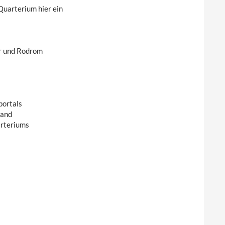
uarterium hier ein
r und Rodrom
portals
tand
arteriums