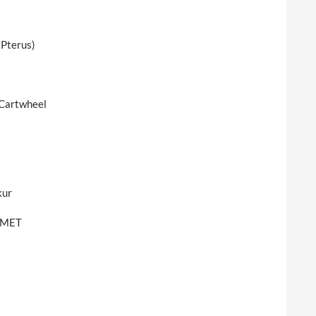
 Pterus)
 Cartwheel
kur
KEMET