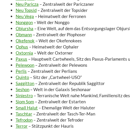
Neu Paricza
– Zentralwelt der Pariczaner
Neu Topsid
– Zentralwelt der Topsider
Neu Vega
– Heimatwelt der Ferronen
Nonggon
– Welt der Nonggo
Objursha
– Eine Welt, auf dem das Entsorgungslager Objurs
Obmann
– Zentralwelt der Plophoser
Okefenok
– Welt der Okefenokees
Ophus
– Heimatwelt der Ophaler
Oxtornia
– Welt der Oxtorner
Paxus
– Hauptwelt Cartwheels, Sitz des Paxus-Parlaments 
Pelewoon
– Zentralwelt der Pelewons
Perlis
– Zentralwelt der Perlians
Quinto
– Sitz der „Cartwheel-USO“
Saggitton
– Zentralwelt der Republik Saggittor
Seshon
– Welt in der Galaxis Seshonaar
Siniestro
– Terranische Welt nahe Mankind, Familiensitz de
Siom Som
– Zentralwelt der Estarten
Small Halut
– Ehemalige Welt der Haluter
Taschtar
– Zentralwelt der Tasch-Ter-Man
Tefrodon
– Zentralwelt der Tefroder
Terror
– Stützpunkt der Hauris