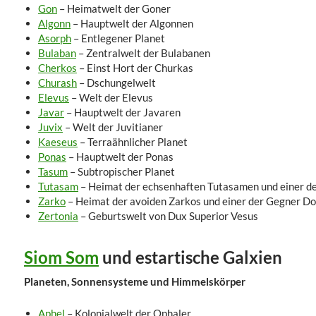
Gon
– Heimatwelt der Goner
Algonn
– Hauptwelt der Algonnen
Asorph
– Entlegener Planet
Bulaban
– Zentralwelt der Bulabanen
Cherkos
– Einst Hort der Churkas
Churash
– Dschungelwelt
Elevus
– Welt der Elevus
Javar
– Hauptwelt der Javaren
Juvix
– Welt der Juvitianer
Kaeseus
– Terraähnlicher Planet
Ponas
– Hauptwelt der Ponas
Tasum
– Subtropischer Planet
Tutasam
– Heimat der echsenhaften Tutasamen und einer d
Zarko
– Heimat der avoiden Zarkos und einer der Gegner D
Zertonia
– Geburtswelt von Dux Superior Vesus
Siom Som
und estartische Galxien
Planeten, Sonnensysteme und Himmelskörper
Aphel
– Kolonialwelt der Ophaler