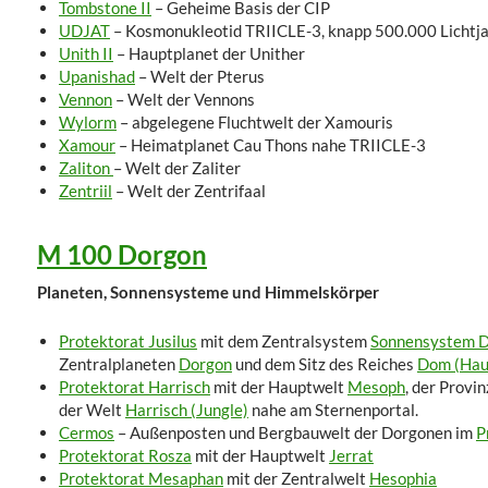
Tombstone II
– Geheime Basis der CIP
UDJAT
– Kosmonukleotid TRIICLE-3, knapp 500.000 Lichtja
Unith II
– Hauptplanet der Unither
Upanishad
– Welt der Pterus
Vennon
– Welt der Vennons
Wylorm
– abgelegene Fluchtwelt der Xamouris
Xamour
– Heimatplanet Cau Thons nahe TRIICLE-3
Zaliton
– Welt der Zaliter
Zentriil
– Welt der Zentrifaal
M 100 Dorgon
Planeten, Sonnensysteme und Himmelskörper
Protektorat Jusilus
mit dem Zentralsystem
Sonnensystem D
Zentralplaneten
Dorgon
und dem Sitz des Reiches
Dom (Hau
Protektorat Harrisch
mit der Hauptwelt
Mesoph
, der Prov
der Welt
Harrisch (Jungle)
nahe am Sternenportal.
Cermos
– Außenposten und Bergbauwelt der Dorgonen im
P
Protektorat Rosza
mit der Hauptwelt
Jerrat
Protektorat Mesaphan
mit der Zentralwelt
Hesophia