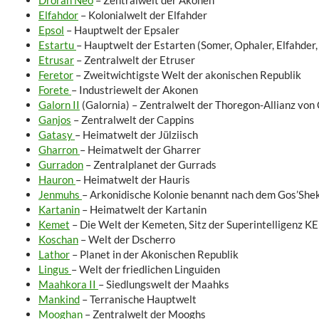
Drorah Neo
– Zentralwelt der Akonen
Elfahdor
– Kolonialwelt der Elfahder
Epsol
– Hauptwelt der Epsaler
Estartu
– Hauptwelt der Estarten (Somer, Ophaler, Elfahder,
Etrusar
– Zentralwelt der Etruser
Feretor
– Zweitwichtigste Welt der akonischen Republik
Forete
– Industriewelt der Akonen
Galorn II
(Galornia) – Zentralwelt der Thoregon-Allianz von
Ganjos
– Zentralwelt der Cappins
Gatasy
– Heimatwelt der Jülziisch
Gharron
– Heimatwelt der Gharrer
Gurradon
– Zentralplanet der Gurrads
Hauron
– Heimatwelt der Hauris
Jenmuhs
– Arkonidische Kolonie benannt nach dem Gos’She
Kartanin
– Heimatwelt der Kartanin
Kemet
– Die Welt der Kemeten, Sitz der Superintelligenz 
Koschan
– Welt der Dscherro
Lathor
– Planet in der Akonischen Republik
Lingus
– Welt der friedlichen Linguiden
Maahkora II
– Siedlungswelt der Maahks
Mankind
– Terranische Hauptwelt
Mooghan
– Zentralwelt der Mooghs