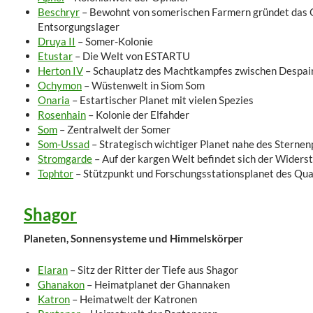
Beschryr
– Bewohnt von somerischen Farmern gründet das Q
Entsorgungslager
Druya II
– Somer-Kolonie
Etustar
– Die Welt von ESTARTU
Herton IV
– Schauplatz des Machtkampfes zwischen Despai
Ochymon
– Wüstenwelt in Siom Som
Onaria
– Estartischer Planet mit vielen Spezies
Rosenhain
– Kolonie der Elfahder
Som
– Zentralwelt der Somer
Som-Ussad
– Strategisch wichtiger Planet nahe des Sternen
Stromgarde
– Auf der kargen Welt befindet sich der Widers
Tophtor
– Stützpunkt und Forschungsstationsplanet des Qu
Shagor
Planeten, Sonnensysteme und Himmelskörper
Elaran
– Sitz der Ritter der Tiefe aus Shagor
Ghanakon
– Heimatplanet der Ghannaken
Katron
– Heimatwelt der Katronen