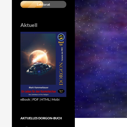
Lektorat
Aktuell
eBook
|
PDF
|
HTML
|
Mobi
AKTUELLES DORGON-BUCH