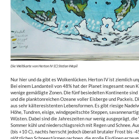
Die Weltkarte von Herton IV (C) Stefan Wepil
Nur hier und da gibt es Wolkenlücken. Herton IV ist ziemlich un
Bei einem Landanteil von 48% hat der Planet insgesamt neun Ko
wenige gemäßigte Zonen. Die fünf besiedelten Kontinente sind
und die planktonreichen Ozeane voller Eisberge und Packeis. D
aus sehr kälteresistenten Lebensformen. Es gibt riesige Nadel
Höhe, Tundren, eisige, windgepeitschte Steppen, savannenarti
Wüsten. Dabei sind die Jahreszeiten nur wenig ausgeprägt, die W
Sommer kühl und niederschlagsreich mit Regen und Schnee. Auc
(bis +10 C), nachts herrscht jedoch überall brutaler Frost bis 
plötzlichen Schneestürmen rechnen, die große Eisdünen erzeug