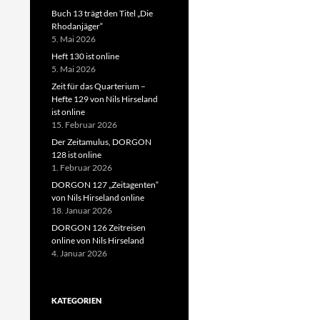
Buch 13 trägt den Titel „Die
Rhodanjäger“
5. Mai 2026
Heft 130 ist online
5. Mai 2026
Zeit für das Quarterium –
Hefte 129 von Nils Hirseland
ist online
15. Februar 2026
Der Zeitamulus, DORGON
128 ist online
1. Februar 2026
DORGON 127 „Zeitagenten“
von Nils Hirseland online
18. Januar 2026
DORGON 126 Zeitreisen
online von Nils Hirseland
4. Januar 2026
KATEGORIEN