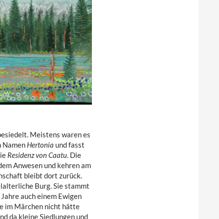
besiedelt. Meistens waren es
den Namen
Hertonia
und fasst
die
Residenz von Caatu
. Die
n dem Anwesen und kehren am
chaft bleibt dort zurück.
lalterliche Burg. Sie stammt
e Jahre auch einem Ewigen
sie im Märchen nicht hätte
und da kleine Siedlungen und