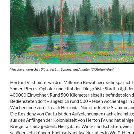
Verschwenderisches Blütenfest im Sommer am Äquator (C) Stefan Wepil
Herton IV ist mit etwa drei Millionen Bewohnern sehr spärlich 
Somer, Pterus, Ophaler und Elfahder. Die größte Stadt trägt 
400000 Einwohner. Rund 500 Kilometer abseits befindet sich 
Bediensteten dort – angeblich rund 500 – leben wochentags i
Wochenende zurück nach Hertonia. Nur eine kleine Stammmanns
Die Residenz von Caatu ist den Aufzeichnungen nach eine mitte
aus den Anfängen der Kolonialzeit von Herton IV und hat einig
Krieger als Sitz gedient. Hier gibt es Winterlandschaften, wie 
schöner sein können. Endlose Nadelwälder, alles in Weiß. Hier 