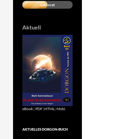
Lektorat
Aktuell
eBook
|
PDF
|
HTML
|
Mobi
AKTUELLES DORGON-BUCH