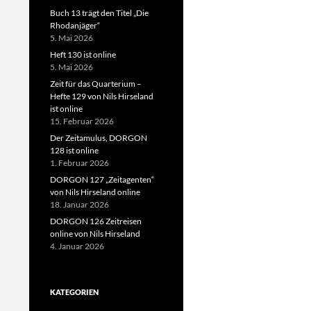
Buch 13 trägt den Titel „Die
Rhodanjäger“
5. Mai 2026
Heft 130 ist online
5. Mai 2026
Zeit für das Quarterium –
Hefte 129 von Nils Hirseland
ist online
15. Februar 2026
Der Zeitamulus, DORGON
128 ist online
1. Februar 2026
DORGON 127 „Zeitagenten“
von Nils Hirseland online
18. Januar 2026
DORGON 126 Zeitreisen
online von Nils Hirseland
4. Januar 2026
KATEGORIEN