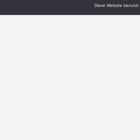
Diese Website benutzt 
© 1999–2023 PERRY RHODAN-FanZentrale
e.V.
IMPRESSUM