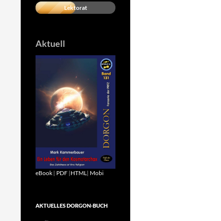
Lektorat
Aktuell
eBook
|
PDF
|
HTML
|
Mobi
AKTUELLES DORGON-BUCH