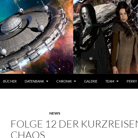
BÜCHER
DATENBANK
CHRONIK
GALERIE
TEAM
PERRY
NEWS
FOLGE 12 DER KURZREISE
CHAOS