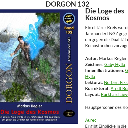
DORGON 132
Die Loge des
Kosmos
Ein elitärer Kreis wurd
Jahrhundert NGZ gegr
um gegen die Dualität 
Komostarchen vorzug
Autor
: Markus Regler
Zeichner
:
Gaby Hylla
Innenillustrationen
:
G
Hylla
Lektorat
:
Norbert Fiks
Korrektorat
:
Arndt Bü
Layout
:
Burkhard Liev
Hauptpersonen des R
Aurec
Er gibt Einblicke in die