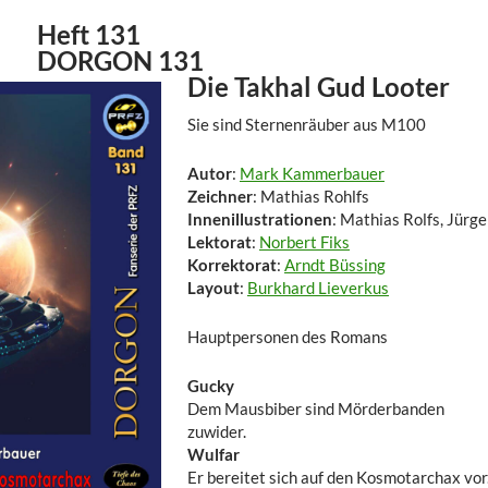
Heft 131
DORGON 131
Die Takhal Gud Looter
Sie sind Sternenräuber aus M100
Autor
:
Mark Kammerbauer
Zeichner
: Mathias Rohlfs
Innenillustrationen
: Mathias Rolfs, Jürg
Lektorat
:
Norbert Fiks
Korrektorat
:
Arndt Büssing
Layout
:
Burkhard Lieverkus
Hauptpersonen des Romans
Gucky
Dem Mausbiber sind Mörderbanden
zuwider.
Wulfar
Er bereitet sich auf den Kosmotarchax vor