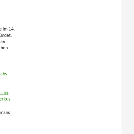
e im 14.
ündet,
der
ehen
aby
ssing
erkus
omans