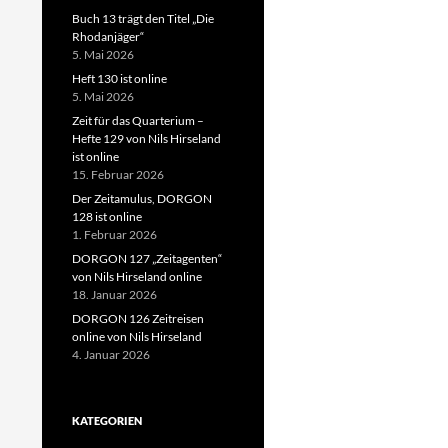
Buch 13 trägt den Titel „Die
Rhodanjäger“
5. Mai 2026
Heft 130 ist online
5. Mai 2026
Zeit für das Quarterium –
Hefte 129 von Nils Hirseland
ist online
15. Februar 2026
Der Zeitamulus, DORGON
128 ist online
1. Februar 2026
DORGON 127 „Zeitagenten“
von Nils Hirseland online
18. Januar 2026
DORGON 126 Zeitreisen
online von Nils Hirseland
4. Januar 2026
KATEGORIEN