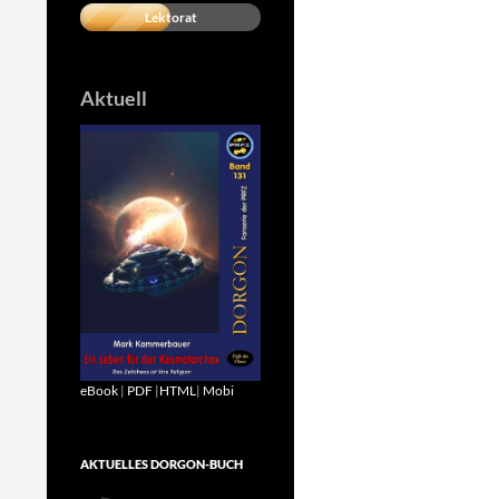
Lektorat
Aktuell
eBook
|
PDF
|
HTML
|
Mobi
AKTUELLES DORGON-BUCH