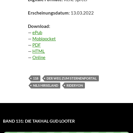
Erscheinungsdatum:
13.03.2022
Download:
—
ePub
—
Mobipocket
—
PDF
—
HTML
—
Online
118
DER WEG ZUM STERNENPORTAL
NILS HIRSELAND
RIDERYON
BAND 131: DIE TAKHAL GUD LOOTER