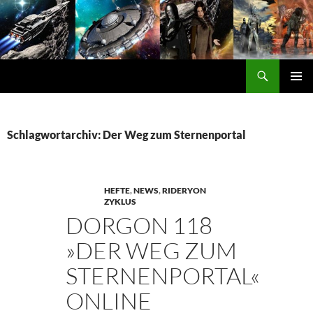
Zum
Inhalt
springen
Suchen
DORGON
PRIMÄ
MENÜ
Schlagwortarchiv: Der Weg zum Sternenportal
HEFTE
,
NEWS
,
RIDERYON
ZYKLUS
DORGON 118
»DER WEG ZUM
STERNENPORTAL«
ONLINE