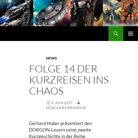
Zum
Inhalt
springen
Suchen
DORGON
PRIMÄ
MENÜ
NEWS
FOLGE 14 DER
KURZREISEN INS
CHAOS
8. JUNI 2025
DORGONEMPERADOR
Gerhard Huber präsentiert den
DORGON-Lesern seine zweite
Kurzgeschichte in der Reihe