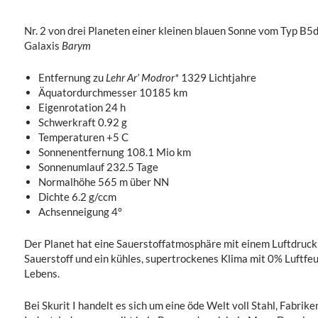
Nr. 2 von drei Planeten einer kleinen blauen Sonne vom Typ B5d
Galaxis
Barym
Entfernung zu
Lehr Ar’ Modror*
1329 Lichtjahre
Äquatordurchmesser 10185 km
Eigenrotation 24 h
Schwerkraft 0.92 g
Temperaturen +5 C
Sonnenentfernung 108.1 Mio km
Sonnenumlauf 232.5 Tage
Normalhöhe 565 m über NN
Dichte 6.2 g/ccm
Achsenneigung 4°
Der Planet hat eine Sauerstoffatmosphäre mit einem Luftdruc
Sauerstoff und ein kühles, supertrockenes Klima mit 0% Luftfeu
Lebens.
Bei Skurit I handelt es sich um eine öde Welt voll Stahl, Fabrik