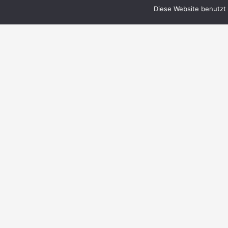
Diese Website benutzt 
© 1999–2023 PERRY RHODAN-FanZentrale
e.V.
IMPRESSUM