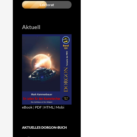
Lektorat
Aktuell
eBook
|
PDF
|
HTML
|
Mobi
AKTUELLES DORGON-BUCH