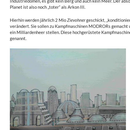
Industriedomen, es gibt kein Berg und auch kein Meer. Der absol
Planet ist also noch „toter“ als Arkon III.
Hierhin werden jährlich 2 Mio
Zievohner
geschickt, „konditioni
verändert. Sie sollen zu Kampfmaschinen MODRORs gemacht we
ein Milliardenheer stellen. Diese hochgerüstete Kampfmaschi
genannt.