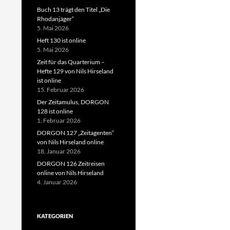
Buch 13 trägt den Titel „Die
Rhodanjäger“
5. Mai 2026
Heft 130 ist online
5. Mai 2026
Zeit für das Quarterium –
Hefte 129 von Nils Hirseland
ist online
15. Februar 2026
Der Zeitamulus, DORGON
128 ist online
1. Februar 2026
DORGON 127 „Zeitagenten“
von Nils Hirseland online
18. Januar 2026
DORGON 126 Zeitreisen
online von Nils Hirseland
4. Januar 2026
KATEGORIEN