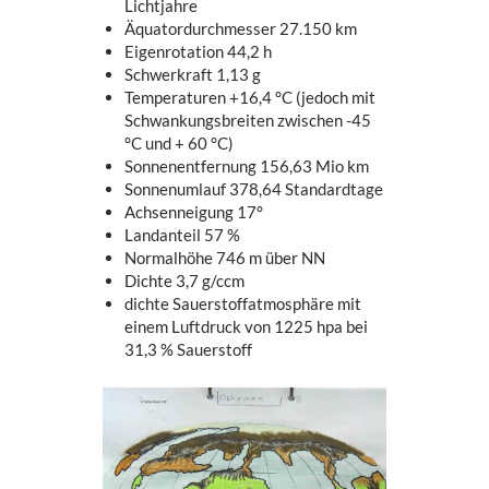
Lichtjahre
Äquatordurchmesser 27.150 km
Eigenrotation 44,2 h
Schwerkraft 1,13 g
Temperaturen +16,4 °C (jedoch mit
Schwankungsbreiten zwischen -45
°C und + 60 °C)
Sonnenentfernung 156,63 Mio km
Sonnenumlauf 378,64 Standardtage
Achsenneigung 17°
Landanteil 57 %
Normalhöhe 746 m über NN
Dichte 3,7 g/ccm
dichte Sauerstoffatmosphäre mit
einem Luftdruck von 1225 hpa bei
31,3 % Sauerstoff