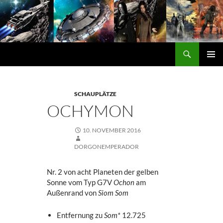
Zum
Inhalt
springen
Suchen
DORGON
PRIMÄ
MENÜ
SCHAUPLÄTZE
OCHYMON
10. NOVEMBER 2016
DORGONEMPERADOR
Nr. 2 von acht Planeten der gelben
Sonne vom Typ G7V
Ochon
am
Außenrand von
Siom Som
Entfernung zu
Som*
12.725