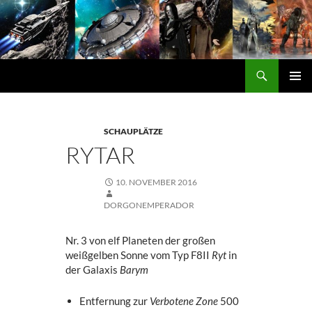
Zum
Inhalt
springen
Suchen
DORGON
PRIMÄ
MENÜ
SCHAUPLÄTZE
RYTAR
10. NOVEMBER 2016
DORGONEMPERADOR
Nr. 3 von elf Planeten der großen
weißgelben Sonne vom Typ F8II
Ryt
in
der Galaxis
Barym
Entfernung zur
Verbotene Zone
500