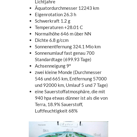
Lichtjahre
Äquatordurchmesser 12243 km
Eigenrotation 26.3 h
Schwerkraft 1.2 g
Temperaturen +28.01 C
Normalhöhe 646 m über NN
Dichte 6.8 g/ccm
Sonnenentfernung 324.1 Mio km
Sonnenumlauf fast genau 700
Standardtage (699.93 Tage)
Achsenneigung 9°
zwei kleine Monde (Durchmesser
546 und 665 km, Entfernung 57000
und 92000 km, Umlauf 5 und 7 Tage)
eine Sauerstoffatmosphäre, die mit
940 hpa etwas dünner ist als die von
Terra, 18.9% Sauerstoff,
Luftfeuchtigkeit 68%