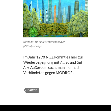
Rythona, die Hauptstadt von Rytar
(C) Stefan Wepil
Im Jahr 1298 NGZ kommt es hier zur
Wiederbegegnung mit
Aurec
und
Gal
Arn.
Außerdem sucht man hier nach
Verbündeten gegen MODROR.
BARYM