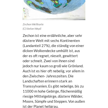
Zechon Weltkarte
(C) Stefan Wepil
Zechon ist eine erdähnliche, aber sehr
düstere Welt mit sechs Kontinenten
(Landanteil 27%), die ständig von einer
dicken Wolkendecke umhüllt ist, aus
der es oft regnet, nieselt, gewittert
oder schneit. Zwei von ihnen sind
jedoch nur kaum so groß wie Grönland.
Auch ist es hier oft nebelig, vor allem in
den Zwischen- Jahreszeiten. Die
Landschaften erinnern stark an
Transsylvanien. Es gibt nebelige, bis zu
11000 m hohe Gebirge, flächenmäßig
riesige Mittelgebirge, düstere Wälder,
Moore, Sümpfe und Steppen. Von außen
ist der Planet hellgrau.