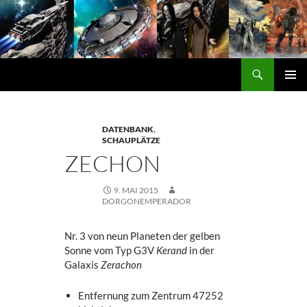
Zum
Inhalt
springen
Suchen
DORGON
PRIMÄ
MENÜ
DATENBANK
,
SCHAUPLÄTZE
ZECHON
9. MAI 2015
DORGONEMPERADOR
Nr. 3 von neun Planeten der gelben
Sonne vom Typ G3V
Kerand
in der
Galaxis
Zerachon
Entfernung zum Zentrum 47252