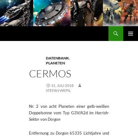
Zum
Inhalt
springen
Suchen
DORGON
PRIMÄ
MENÜ
DATENBANK
,
PLANETEN
CERMOS
31. JULI 2018
STEFAN WEPIL
Nr. 2 von acht Planeten einer gelb-weißen
Doppelsonne vom Typ G3V/A2d im
Harrish-
Sektor
von
Dorgon
Entfernung zu
Dorgon
65335 Lichtjahre und