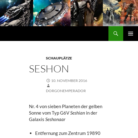
Zum
Inhalt
springen
Suchen
DORGON
PRIMÄ
MENÜ
SCHAUPLÄTZE
SESHON
10. NOVEMBER 2016
DORGONEMPERADOR
Nr. 4 von sieben Planeten der gelben
Sonne vom Typ G6V
Seshian
in der
Galaxis
Seshonaar
Entfernung zum Zentrum 19890