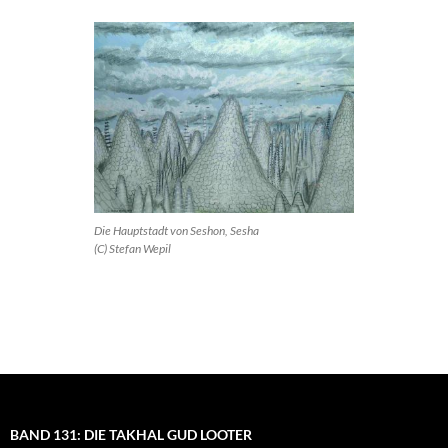
Die Hauptstadt von Seshon, Sesha
(C) Stefan Wepil
BAND 131: DIE TAKHAL GUD LOOTER