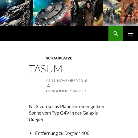
Zum
Inhalt
springen
Suchen
DORGON
PRIMÄ
MENÜ
SCHAUPLÄTZE
TASUM
11. NOVEMBER 2016
DORGONEMPERADOR
Nr. 3 von sechs Planeten einer gelben
Sonne vom Typ G4V in der Galaxis
Dorgon
Entfernung zu
Dorgon*
400