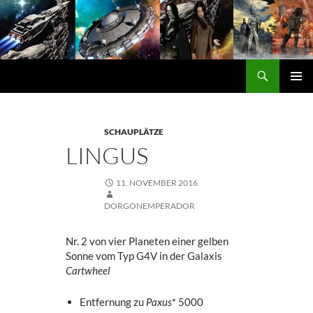
Zum
Inhalt
springen
Suchen
DORGON
PRIMÄ
MENÜ
SCHAUPLÄTZE
LINGUS
11. NOVEMBER 2016
DORGONEMPERADOR
Nr. 2 von vier Planeten einer gelben
Sonne vom Typ G4V in der Galaxis
Cartwheel
Entfernung zu
Paxus
* 5000