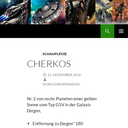
Zum
Inhalt
springen
Suchen
DORGON
PRIMÄ
MENÜ
SCHAUPLÄTZE
CHERKOS
11. NOVEMBER 2016
DORGONEMPERADOR
Nr. 2 von sechs Planeten einer gelben
Sonne vom Typ G5V in der Galaxis
Dorgon
,
Entfernung zu
Dorgon*
180