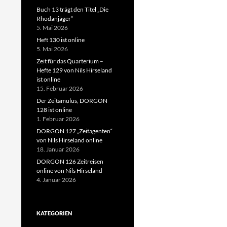
Buch 13 trägt den Titel „Die
Rhodanjäger“
5. Mai 2026
Heft 130 ist online
5. Mai 2026
Zeit für das Quarterium –
Hefte 129 von Nils Hirseland
ist online
15. Februar 2026
Der Zeitamulus, DORGON
128 ist online
1. Februar 2026
DORGON 127 „Zeitagenten“
von Nils Hirseland online
18. Januar 2026
DORGON 126 Zeitreisen
online von Nils Hirseland
4. Januar 2026
KATEGORIEN