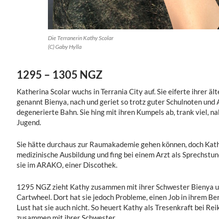
Die Terranerin Kathy Scolar
(C) Gaby Hylla
1295 – 1305 NGZ
Katherina Scolar wuchs in Terrania City auf.
Sie eiferte ihrer ä
genannt Bienya, nach und geriet so trotz guter Schulnoten und 
degenerierte Bahn. Sie hing mit ihren Kumpels ab, trank viel, 
Jugend.
Sie hätte durchaus zur Raumakademie gehen können, doch Kath
medizinische Ausbildung und fing bei einem Arzt als Sprechstun
sie im ARAKO, einer Discothek.
1295 NGZ zieht Kathy zusammen mit ihrer Schwester Bienya u
Cartwheel. Dort hat sie jedoch Probleme, einen Job in ihrem Ber
Lust hat sie auch nicht. So heuert Kathy als Tresenkraft bei Re
zusammen mit ihrer Schwester.