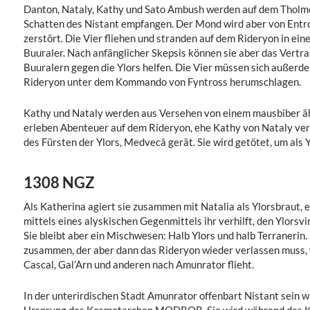
Danton, Nataly, Kathy und Sato Ambush werden auf dem Tholmo
Schatten des Nistant empfangen. Der Mond wird aber von Entr
zerstört. Die Vier fliehen und stranden auf dem Rideryon in ei
Buuraler. Nach anfänglicher Skepsis können sie aber das Vertra
Buuralern gegen die Ylors helfen. Die Vier müssen sich außerd
Rideryon unter dem Kommando von Fyntross herumschlagen.
Kathy und Nataly werden aus Versehen von einem mausbiber ä
erleben Abenteuer auf dem Rideryon, ehe Kathy von Nataly ver
des Fürsten der Ylors, Medvecâ gerät. Sie wird getötet, um als 
1308 NGZ
Als Katherina agiert sie zusammen mit Natalia als Ylorsbraut, e
mittels eines alyskischen Gegenmittels ihr verhilft, den Ylorsvi
Sie bleibt aber ein Mischwesen: Halb Ylors und halb Terranerin
zusammen, der aber dann das Rideryon wieder verlassen muss,
Cascal, Gal’Arn und anderen nach Amunrator flieht.
In der unterirdischen Stadt Amunrator offenbart Nistant sein w