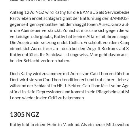
Anfang 1296 NGZ wird Kathy für die BAMBUS als Servicebedienu
Partyleben endet schlagartig mit der Entführung der BAMBUS d
gegenseitigen Sympathie mit dem Saggittonen Aurec. Ganz aut
in die Abenteuer verstrickt. Zunächst muss sie sich gegen die
verteidigen, die glaubt, Kathy hätte eine Affäre mit ihrem län
Die Auseinandersetzung endet tödlich. Erschöpft von dem Kam
nimmt sich Aurec ihrer an – doch bei dem Angriff Rodroms auf
Kathy entführt. Ihr Schicksal ist ungewiss. Man geht davon aus,
bei der Schlacht verloren haben.
Doch Kathy wird zusammen mit Aurec von Cau Thon entführt u
Dort wird sie von Cau Thon konditioniert und trotz ihrer Liebe z
während der Schlacht im HELL-Sektor. Cau Thon lässt seine Age
stürzt in tiefe Depressionen und kommt in ein Pflegeheim auf Ma
Leben wieder in den Griff zu bekommen.
1305 NGZ
Kathy lebt in einem Heim in Mankind. Als ein neuer Mitbewohner