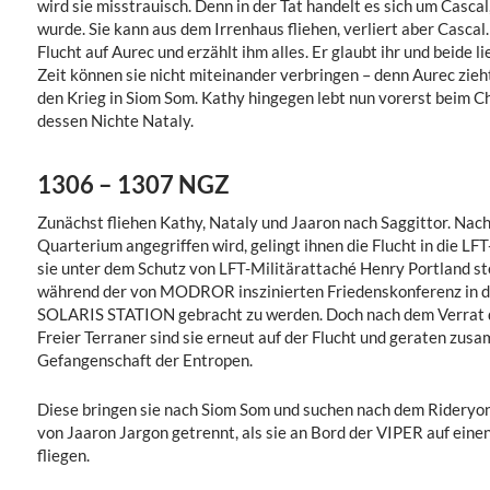
wird sie misstrauisch. Denn in der Tat handelt es sich um Casca
wurde. Sie kann aus dem Irrenhaus fliehen, verliert aber Cascal. 
Flucht auf Aurec und erzählt ihm alles. Er glaubt ihr und beide l
Zeit können sie nicht miteinander verbringen – denn Aurec zie
den Krieg in Siom Som. Kathy hingegen lebt nun vorerst beim C
dessen Nichte Nataly.
1306 – 1307 NGZ
Zunächst fliehen Kathy, Nataly und Jaaron nach Saggittor. Na
Quarterium angegriffen wird, gelingt ihnen die Flucht in die L
sie unter dem Schutz von LFT-Militärattaché Henry Portland ste
während der von MODROR inszinierten Friedenskonferenz in d
SOLARIS STATION gebracht zu werden. Doch nach dem Verrat d
Freier Terraner sind sie erneut auf der Flucht und geraten zus
Gefangenschaft der Entropen.
Diese bringen sie nach Siom Som und suchen nach dem Rideryo
von Jaaron Jargon getrennt, als sie an Bord der VIPER auf ein
fliegen.