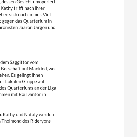
l, dessen Gesicht umoperiert
Kathy trifft nach ihrer
ieben sich noch immer. Viel
ht gegen das Quarterium in
hronisten Jaaron Jargon und
chdem Saggittor vom
FT-Botschaft auf Mankind, wo
hen. Es gelingt ihnen
er Lokalen Gruppe auf
es Quarteriums an der Liga
ammen mit Roi Danton in
n. Kathy und Nataly werden
en Tholmond des Rideryons