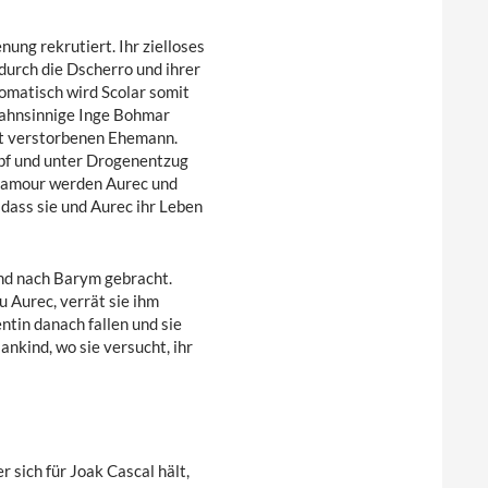
ng rekrutiert. Ihr zielloses
urch die Dscherro und ihrer
omatisch wird Scolar somit
 wahnsinnige Inge Bohmar
gst verstorbenen Ehemann.
pf und unter Drogenentzug
 Xamour werden Aurec und
 dass sie und Aurec ihr Leben
nd nach Barym gebracht.
u Aurec, verrät sie ihm
ntin danach fallen und sie
nkind, wo sie versucht, ihr
 sich für Joak Cascal hält,