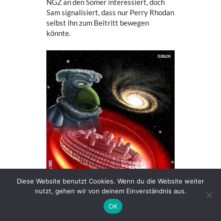
NGZ an den Somer interessiert, doch
Sam signalisiert, dass nur Perry Rhodan
selbst ihn zum Beitritt bewegen
könnte.
Diese Website benutzt Cookies. Wenn du die Website weiter
Der Somer Sruel Allok Mo und die saggittonische
nutzt, gehen wir von deinem Einverständnis aus.
SAGRITON
(C) Klaus G. Schimanski
OK
Sam nimmt an der Reise der LONDON