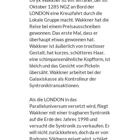
Ulryk Wakkner ist ein Terraner, der im
Oktober 1285 NGZ an Bord der
LONDON eine Kreuzfahrt durch die
Lokale Gruppe macht. Wakkner hat die
Reise bei einem Preisausschreiben
gewonnen. Das erste Mal, dass er
überhaupt etwas gewonnen hat.
Wakkner ist äußerlich von trostloser
Gestalt, hat kurzes, schütteres Haar,
eine schimpansenähnliche Kopfform, ist
bleich und das Gesicht von Pickeln
übersäht. Wakkner arbeitet bei der
Galaxiskasse als Kontrolleur der
Syntroniktransaktionen.
Als die LONDON in das
Paralleluniversum versetzt wird, fliegt
Wakkner mit einer tragbaren Syntronik
auf die Erde des Jahres 1998 und
versucht die Syntronik zu verkaufen. Er
will nicht zurückkehren, doch da er von
Rodroms Söldnern gejagt wird, schlägt