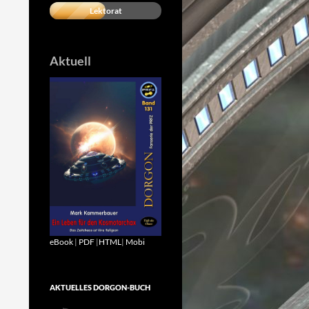
Lektorat
Aktuell
eBook
|
PDF
|
HTML
|
Mobi
AKTUELLES DORGON-BUCH