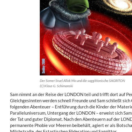
Der Somer Sruel Allok Mo und die saggittonische SAGRITON
(C) Klaus G. Schimanski
Sam nimmt an der Reise der LONDON teil und trifft dort auf Pe
Gleichgesinnten werden schnell Freunde und Sam schließt sich
folgenden Abenteuer – Entführung durch die Kinder der Materie
Paralleluniversum, Untergang der LONDON – erweist sich Sam 
der Tat und guter Diplomat. Nach den Abenteuern auf der LON
permanente Phobie vor Meeren beibehält, agiert er als Botsch
Milchstraße, der Estartischen Föderation und Saggittor.