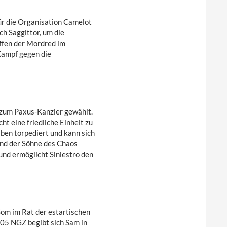
ür die Organisation Camelot
ch Saggittor, um die
ffen der Mordred im
Kampf gegen die
 zum Paxus-Kanzler gewählt.
t eine friedliche Einheit zu
ben torpediert und kann sich
und der Söhne des Chaos
und ermöglicht Siniestro den
Som im Rat der estartischen
05 NGZ begibt sich Sam in