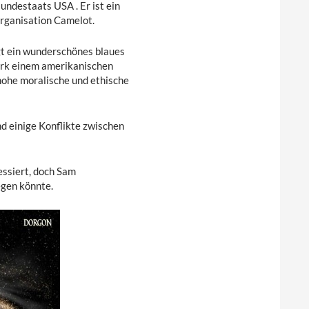
ndestaats USA . Er ist ein
organisation Camelot.
ägt ein wunderschönes blaues
stark einem amerikanischen
 hohe moralische und ethische
nd einige Konflikte zwischen
ssiert, doch Sam
egen könnte.