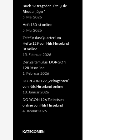
Buch 13 trägt den Titel „Die
Rhodanjäger“
5. Mai 2026
Heft 130 ist online
5. Mai 2026
Zeit für das Quarterium –
Hefte 129 von Nils Hirseland
ist online
15. Februar 2026
Der Zeitamulus, DORGON
128 ist online
1. Februar 2026
DORGON 127 „Zeitagenten“
von Nils Hirseland online
18. Januar 2026
DORGON 126 Zeitreisen
online von Nils Hirseland
4. Januar 2026
KATEGORIEN