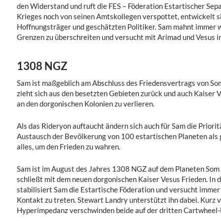
den Widerstand und ruft die FES – Föderation Estartischer Sep
Krieges noch von seinen Amtskollegen verspottet, entwickelt 
Hoffnungsträger und geschätzten Politiker. Sam mahnt immer 
Grenzen zu überschreiten und versucht mit Arimad und Vesus i
1308 NGZ
Sam ist maßgeblich am Abschluss des Friedensvertrags von Som
zieht sich aus den besetzten Gebieten zurück und auch Kaiser V
an den dorgonischen Kolonien zu verlieren.
Als das Rideryon auftaucht ändern sich auch für Sam die Priorit
Austausch der Bevölkerung von 100 estartischen Planeten als g
alles, um den Frieden zu wahren.
Sam ist im August des Jahres 1308 NGZ auf dem Planeten Som
schließt mit dem neuen dorgonischen Kaiser Vesus Frieden. In 
stabilisiert Sam die Estartische Föderation und versucht immer
Kontakt zu treten. Stewart Landry unterstützt ihn dabei. Kurz 
Hyperimpedanz verschwinden beide auf der dritten Cartwheel-