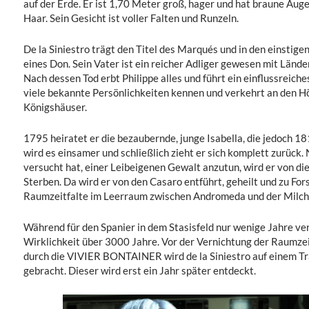
auf der Erde. Er ist 1,70 Meter groß, hager und hat braune Aug
Haar. Sein Gesicht ist voller Falten und Runzeln.
De la Siniestro trägt den Titel des Marqués und in den einstig
eines Don. Sein Vater ist ein reicher Adliger gewesen mit Länd
Nach dessen Tod erbt Philippe alles und führt ein einflussreiche
viele bekannte Persönlichkeiten kennen und verkehrt an den H
Königshäuser.
1795 heiratet er die bezaubernde, junge Isabella, die jedoch 18
wird es einsamer und schließlich zieht er sich komplett zurüc
versucht hat, einer Leibeigenen Gewalt anzutun, wird er von die
Sterben. Da wird er von den Casaro entführt, geheilt und zu Fo
Raumzeitfalte im Leerraum zwischen Andromeda und der Milch
Während für den Spanier in dem Stasisfeld nur wenige Jahre ve
Wirklichkeit über 3000 Jahre. Vor der Vernichtung der Raumz
durch die VIVIER BONTAINER wird de la Siniestro auf einem Tra
gebracht. Dieser wird erst ein Jahr später entdeckt.