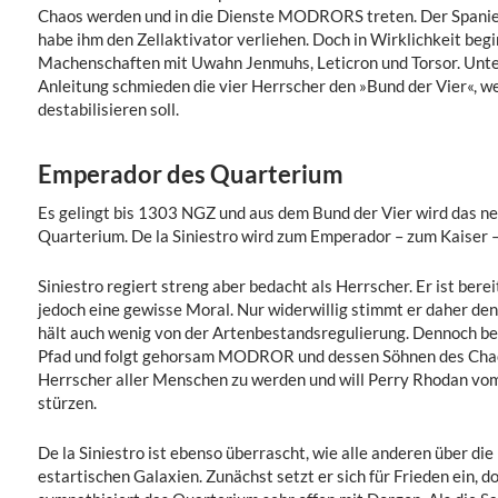
Chaos werden und in die Dienste MODRORS treten. Der Spanier w
habe ihm den Zellaktivator verliehen. Doch in Wirklichkeit beg
Machenschaften mit Uwahn Jenmuhs, Leticron und Torsor. Unt
Anleitung schmieden die vier Herrscher den »Bund der Vier«, w
destabilisieren soll.
Emperador des Quarterium
Es gelingt bis 1303 NGZ und aus dem Bund der Vier wird das ne
Quarterium. De la Siniestro wird zum Emperador – zum Kaiser –
Siniestro regiert streng aber bedacht als Herrscher. Er ist berei
jedoch eine gewisse Moral. Nur widerwillig stimmt er daher den 
hält auch wenig von der Artenbestandsregulierung. Dennoch bes
Pfad und folgt gehorsam MODROR und dessen Söhnen des Chao
Herrscher aller Menschen zu werden und will Perry Rhodan vom
stürzen.
De la Siniestro ist ebenso überrascht, wie alle anderen über die
estartischen Galaxien. Zunächst setzt er sich für Frieden ein, d