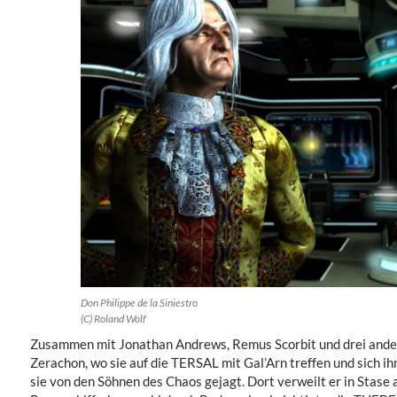
Don Philippe de la Siniestro
(C) Roland Wolf
Zusammen mit Jonathan Andrews, Remus Scorbit und drei andere
Zerachon, wo sie auf die TERSAL mit Gal’Arn treffen und sich 
sie von den Söhnen des Chaos gejagt. Dort verweilt er in Stase