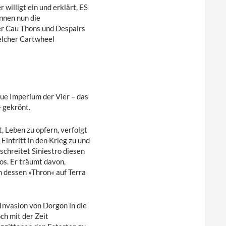
illigt ein und erklärt, ES
innen nun die
er Cau Thons und Despairs
elcher Cartwheel
ue Imperium der Vier – das
 gekrönt.
t, Leben zu opfern, verfolgt
Eintritt in den Krieg zu und
chreitet Siniestro diesen
s. Er träumt davon,
 dessen »Thron« auf Terra
 Invasion von Dorgon in die
och mit der Zeit