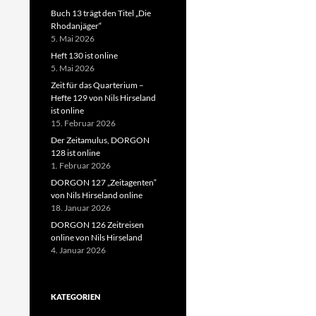
Buch 13 trägt den Titel „Die
Rhodanjäger“
5. Mai 2026
Heft 130 ist online
5. Mai 2026
Zeit für das Quarterium –
Hefte 129 von Nils Hirseland
ist online
15. Februar 2026
Der Zeitamulus, DORGON
128 ist online
1. Februar 2026
DORGON 127 „Zeitagenten“
von Nils Hirseland online
18. Januar 2026
DORGON 126 Zeitreisen
online von Nils Hirseland
4. Januar 2026
KATEGORIEN