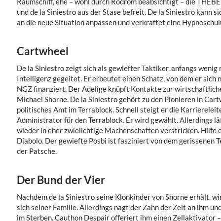
Raumschiff, ehe – wohl durch Rodrom beabsichtigt – die THEBE
und de la Siniestro aus der Stase befreit. De la Siniestro kann s
an die neue Situation anpassen und verkraftet eine Hypnoschul
Cartwheel
De la Siniestro zeigt sich als gewiefter Taktiker, anfangs wenig
Intelligenz gegeitet. Er erbeutet einen Schatz, von dem er sic
NGZ finanziert. Der Adelige knüpft Kontakte zur wirtschaftlichen
Michael Shorne. De la Siniestro gehört zu den Pionieren in Car
politisches Amt im Terrablock. Schnell steigt er die Karriereleit
Administrator für den Terrablock. Er wird gewählt. Allerdings lä
wieder in eher zwielichtige Machenschaften verstricken. Hilfe 
Diabolo. Der gewiefte Posbi ist fasziniert von dem gerissenen Te
der Patsche.
Der Bund der Vier
Nachdem de la Siniestro seine Klonkinder von Shorne erhält, w
sich seiner Familie. Allerdings nagt der Zahn der Zeit an ihm u
im Sterben. Cauthon Despair offeriert ihm einen Zellaktivator 