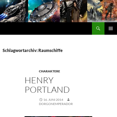
Zum
Inhalt
springen
Suchen
DORGON
PRIMÄ
MENÜ
Schlagwortarchiv: Raumschiffe
CHARAKTERE
HENRY
PORTLAND
16. JUNI 2014
DORGONEMPERADOR