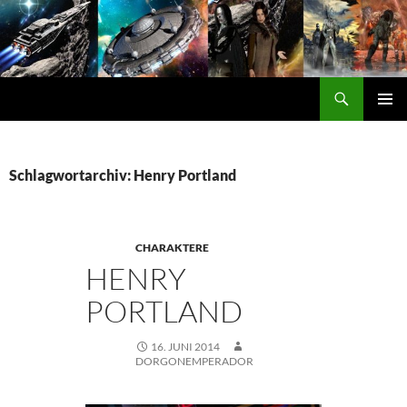
Zum
Inhalt
springen
Suchen
DORGON
PRIMÄ
MENÜ
Schlagwortarchiv: Henry Portland
CHARAKTERE
HENRY
PORTLAND
16. JUNI 2014
DORGONEMPERADOR