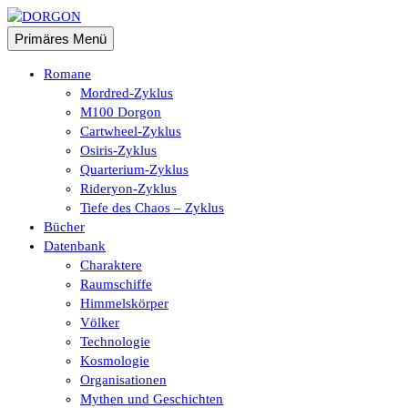
Zum
Inhalt
Suchen
Primäres Menü
springen
DORGON
Romane
Mordred-Zyklus
M100 Dorgon
Cartwheel-Zyklus
Osiris-Zyklus
Quarterium-Zyklus
Rideryon-Zyklus
Tiefe des Chaos – Zyklus
Bücher
Datenbank
Charaktere
Raumschiffe
Himmelskörper
Völker
Technologie
Kosmologie
Organisationen
Mythen und Geschichten