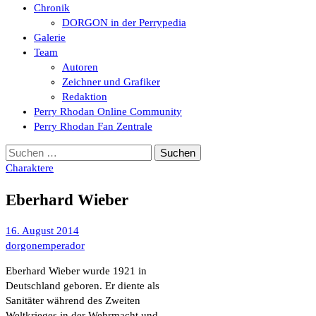
Chronik
DORGON in der Perrypedia
Galerie
Team
Autoren
Zeichner und Grafiker
Redaktion
Perry Rhodan Online Community
Perry Rhodan Fan Zentrale
Suchen
nach:
Charaktere
Eberhard Wieber
16. August 2014
dorgonemperador
Eberhard Wieber wurde 1921 in
Deutschland geboren. Er diente als
Sanitäter während des Zweiten
Weltkrieges in der Wehrmacht und