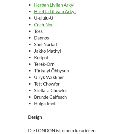
Herban Livilan Arkyl
Hiretta Lilivaln Arkyl
U-ululu-U
Cech-Nor
Toss
Dannos
Shel Norkat
Jakko Mathyl
Kolipot
Terek-Orn
Türkalyl Öbbysun
Ulryk Wakkner
Tett Chowfor
Stellara Chowfor
Brunde Galfesch
Hulga Imoll
Design
Die LONDON ist einem luxuriösen