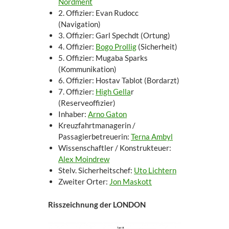
Nordment
2. Offizier: Evan Rudocc
(Navigation)
3. Offizier: Garl Spechdt (Ortung)
4. Offizier:
Bogo Prollig
(Sicherheit)
5. Offizier: Mugaba Sparks
(Kommunikation)
6. Offizier: Hostav Tablot (Bordarzt)
7. Offizier:
High Gella
r
(Reserveoffizier)
Inhaber:
Arno Gaton
Kreuzfahrtmanagerin /
Passagierbetreuerin:
Terna Ambyl
Wissenschaftler / Konstrukteuer:
Alex Moindrew
Stelv. Sicherheitschef:
Uto Lichtern
Zweiter Orter:
Jon Maskott
Risszeichnung der LONDON