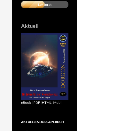
Lektorat
Aktuell
eBook
|
PDF
|
HTML
|
Mobi
AKTUELLES DORGON-BUCH