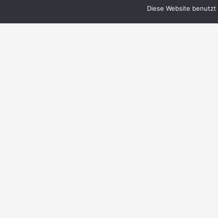
Diese Website benutzt 
© 1999–2023 PERRY RHODAN-FanZentrale
e.V.
IMPRESSUM