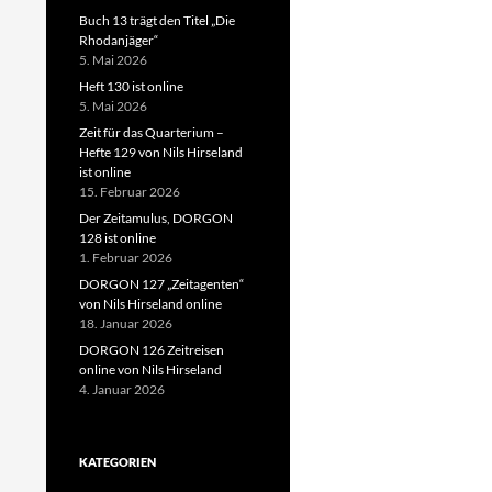
Buch 13 trägt den Titel „Die
Rhodanjäger“
5. Mai 2026
Heft 130 ist online
5. Mai 2026
Zeit für das Quarterium –
Hefte 129 von Nils Hirseland
ist online
15. Februar 2026
Der Zeitamulus, DORGON
128 ist online
1. Februar 2026
DORGON 127 „Zeitagenten“
von Nils Hirseland online
18. Januar 2026
DORGON 126 Zeitreisen
online von Nils Hirseland
4. Januar 2026
KATEGORIEN