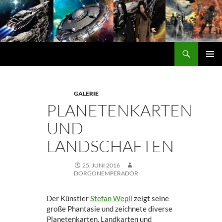
Zum
Inhalt
springen
Suchen
DORGON
PRIMÄ
MENÜ
GALERIE
PLANETENKARTEN
UND
LANDSCHAFTEN
25. JUNI 2016
DORGONEMPERADOR
Der Künstler
Stefan Wepil
zeigt seine
große Phantasie und zeichnete diverse
Planetenkarten, Landkarten und