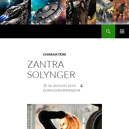
Zum
Inhalt
springen
Suchen
DORGON
PRIMÄ
MENÜ
CHARAKTERE
ZANTRA
SOLYNGER
16. AUGUST 2014
DORGONEMPERADOR