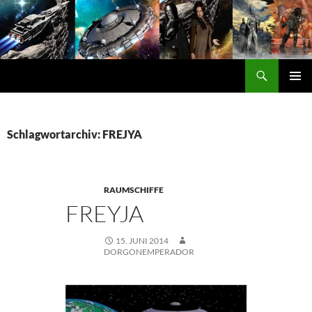
Zum
Inhalt
springen
Suchen
DORGON
PRIMÄ
MENÜ
Schlagwortarchiv: FREJYA
RAUMSCHIFFE
FREYJA
15. JUNI 2014
DORGONEMPERADOR