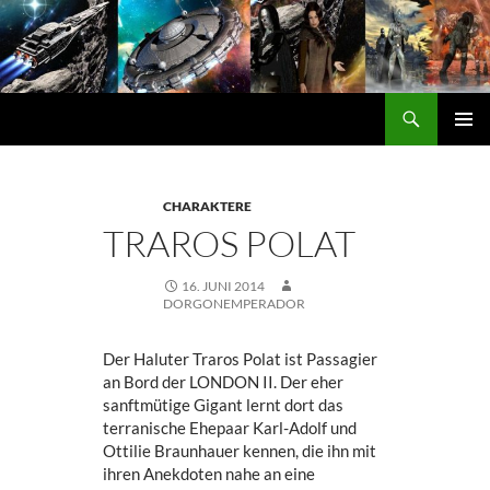
Zum
Inhalt
springen
Suchen
DORGON
PRIMÄ
MENÜ
CHARAKTERE
TRAROS POLAT
16. JUNI 2014
DORGONEMPERADOR
Der Haluter Traros Polat ist Passagier
an Bord der LONDON II. Der eher
sanftmütige Gigant lernt dort das
terranische Ehepaar Karl-Adolf und
Ottilie Braunhauer kennen, die ihn mit
ihren Anekdoten nahe an eine