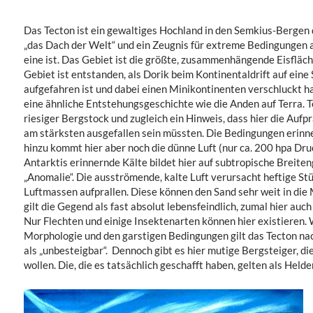
Das Tecton ist ein gewaltiges Hochland in den Semkius-Bergen d
„das Dach der Welt“ und ein Zeugnis für extreme Bedingungen 
eine ist. Das Gebiet ist die größte, zusammenhängende Eisfläc
Gebiet ist entstanden, als Dorik beim Kontinentaldrift auf ein
aufgefahren ist und dabei einen Minikontinenten verschluckt h
eine ähnliche Entstehungsgeschichte wie die Anden auf Terra. T
riesiger Bergstock und zugleich ein Hinweis, dass hier die Aufp
am stärksten ausgefallen sein müssten. Die Bedingungen erinner
hinzu kommt hier aber noch die dünne Luft (nur ca. 200 hpa Druc
Antarktis erinnernde Kälte bildet hier auf subtropische Breite
„Anomalie“. Die ausströmende, kalte Luft verursacht heftige S
Luftmassen aufprallen. Diese können den Sand sehr weit in di
gilt die Gegend als fast absolut lebensfeindlich, zumal hier au
Nur Flechten und einige Insektenarten können hier existieren
Morphologie und den garstigen Bedingungen gilt das Tecton n
als „unbesteigbar“. Dennoch gibt es hier mutige Bergsteiger, d
wollen. Die, die es tatsächlich geschafft haben, gelten als Helde