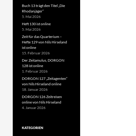
Buch 13 trägt den Titel „Die
Rhodanjäger“
5. Mai 2026
Heft 130 ist online
5. Mai 2026
Zeit für das Quarterium –
Hefte 129 von Nils Hirseland
ist online
15. Februar 2026
Der Zeitamulus, DORGON
128 ist online
1. Februar 2026
DORGON 127 „Zeitagenten“
von Nils Hirseland online
18. Januar 2026
DORGON 126 Zeitreisen
online von Nils Hirseland
4. Januar 2026
KATEGORIEN