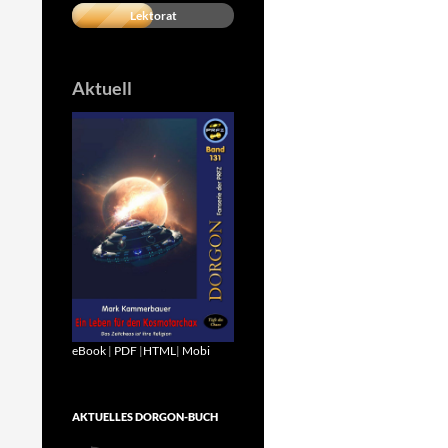
Lektorat
Aktuell
eBook
|
PDF
|
HTML
|
Mobi
AKTUELLES DORGON-BUCH