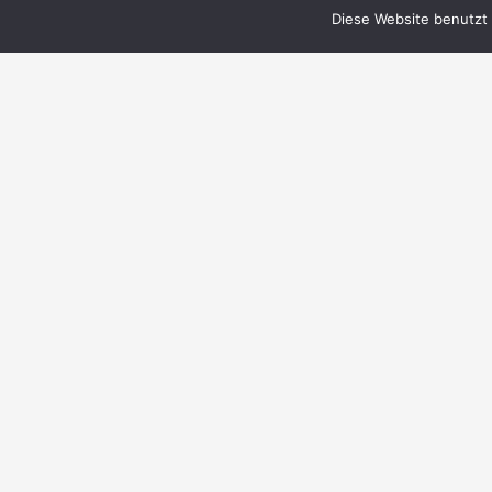
Diese Website benutzt 
© 1999–2023 PERRY RHODAN-FanZentrale
e.V.
IMPRESSUM