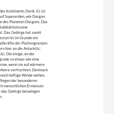
es Kontinents Dorik. Es ist
auf Supererden, wie Dorgon
he des Planeten Dorgons. Das
e Subduktionszone
at. Das Gebirge hat somit
ecton ist im Grunde ein
rallkräfte der Plattengrenzen
n hier an die Antarktis;
k). Die eisige, an der
ngrade so etwas wie eine
türme, wenn sie auf wärmere
e Meere verfrachten. Demnach
ch noch heftige Winde wehen.
. Wegen der besonderen
ach menschlichen Ermessen
ie das Gebirge bezwingen
n.