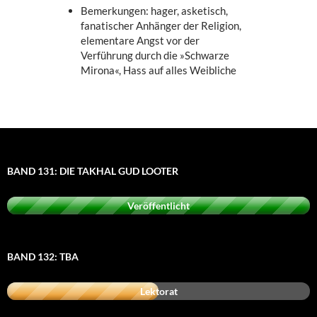
Bemerkungen: hager, asketisch,
fanatischer Anhänger der Religion,
elementare Angst vor der
Verführung durch die »Schwarze
Mirona«, Hass auf alles Weibliche
BAND 131: DIE TAKHAL GUD LOOTER
Veröffentlicht
BAND 132: TBA
Lektorat