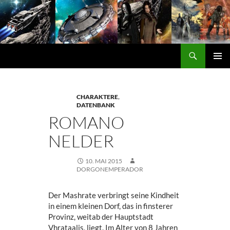
Zum
Inhalt
springen
Suchen
DORGON
PRIMÄ
MENÜ
CHARAKTERE
,
DATENBANK
ROMANO
NELDER
10. MAI 2015
DORGONEMPERADOR
Der Mashrate verbringt seine Kindheit
in einem kleinen Dorf, das in finsterer
Provinz, weitab der Hauptstadt
Vhrataalis, liegt. Im Alter von 8 Jahren