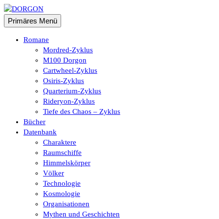
Zum
Inhalt
Suchen
Primäres Menü
springen
DORGON
Romane
Mordred-Zyklus
M100 Dorgon
Cartwheel-Zyklus
Osiris-Zyklus
Quarterium-Zyklus
Rideryon-Zyklus
Tiefe des Chaos – Zyklus
Bücher
Datenbank
Charaktere
Raumschiffe
Himmelskörper
Völker
Technologie
Kosmologie
Organisationen
Mythen und Geschichten