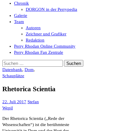
Chronik
DORGON in der Perrypedia
Galerie
Team
Autoren
Zeichner und Grafiker
Redaktion
Perry Rhodan Online Community
Perry Rhodan Fan Zentrale
Suchen
nach:
Datenbank
,
Dom
,
Schauplätze
Rhetorica Scientia
22. Juli 2017
Stefan
Wepil
Der Rhetorica Scientia („Rede der
Wissenschaften“) ist die berühmteste
Universität in Dom und der Hort der