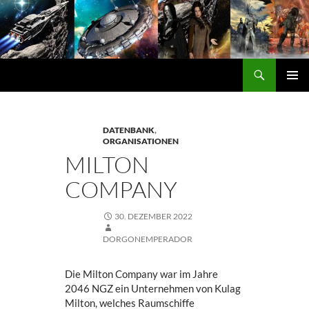
Zum
Inhalt
springen
Suchen
DORGON
PRIMÄ
MENÜ
DATENBANK
,
ORGANISATIONEN
MILTON
COMPANY
30. DEZEMBER 2022
DORGONEMPERADOR
Die Milton Company war im Jahre
2046 NGZ ein Unternehmen von Kulag
Milton, welches Raumschiffe