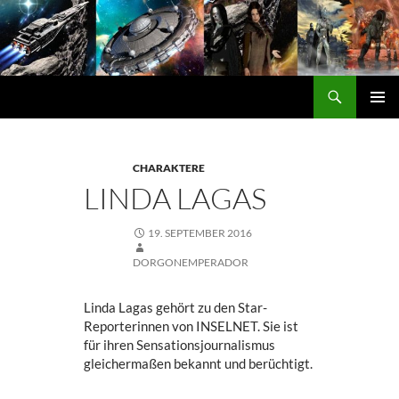
Zum
Inhalt
springen
Suchen
DORGON
PRIMÄ
MENÜ
CHARAKTERE
LINDA LAGAS
19. SEPTEMBER 2016
DORGONEMPERADOR
Linda Lagas gehört zu den Star-
Reporterinnen von INSELNET. Sie ist
für ihren Sensationsjournalismus
gleichermaßen bekannt und berüchtigt.