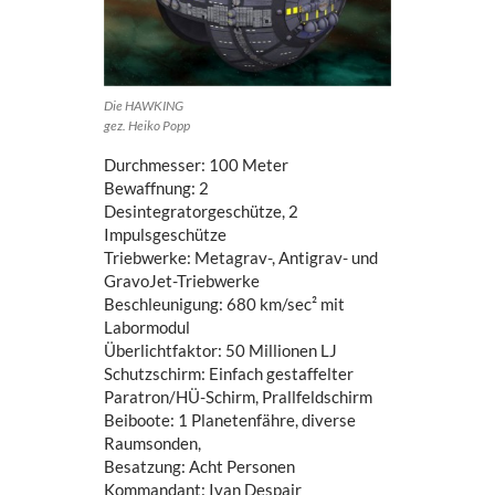
Die HAWKING
gez. Heiko Popp
Durchmesser: 100 Meter
Bewaffnung: 2
Desintegratorgeschütze, 2
Impulsgeschütze
Triebwerke: Metagrav-, Antigrav- und
GravoJet-Triebwerke
Beschleunigung: 680 km/sec² mit
Labormodul
Überlichtfaktor: 50 Millionen LJ
Schutzschirm: Einfach gestaffelter
Paratron/HÜ-Schirm, Prallfeldschirm
Beiboote: 1 Planetenfähre, diverse
Raumsonden,
Besatzung: Acht Personen
Kommandant: Ivan Despair