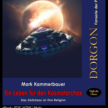
eBook
|
PDF
|
HTML
|
Mobi