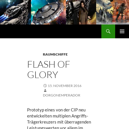
Zum
Inhalt
springen
Suchen
DORGON
PRIMÄ
MENÜ
RAUMSCHIFFE
FLASH OF
GLORY
15. NOVEMBER 2016
DORGONEMPERADOR
Prototyp eines von der CIP neu
entwickelten multiplen Angriffs-
Trägerkreuzers mit überragenden
Leistungswerten vor allem im