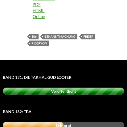
—
PDF
—
HTML
—
Online
106
BEKANNTMACHUNG
FREIER
RIDERYON
BAND 131: DIE TAKHAL GUD LOOTER
Veröffentlicht
BAND 132: TBA
Lektorat