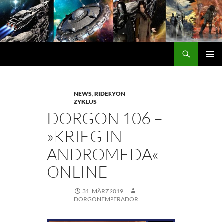
Zum
Inhalt
springen
Suchen
DORGON
PRIMÄ
MENÜ
NEWS
,
RIDERYON
ZYKLUS
DORGON 106 –
»KRIEG IN
ANDROMEDA«
ONLINE
31. MÄRZ 2019
DORGONEMPERADOR