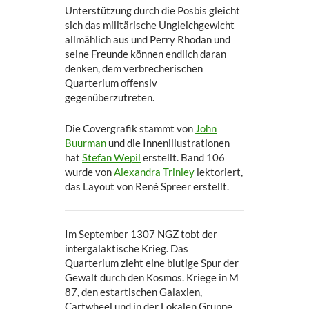
Unterstützung durch die Posbis gleicht
sich das militärische Ungleichgewicht
allmählich aus und Perry Rhodan und
seine Freunde können endlich daran
denken, dem verbrecherischen
Quarterium offensiv
gegenüberzutreten.
Die Covergrafik stammt von
John
Buurman
und die Innenillustrationen
hat
Stefan Wepil
erstellt. Band 106
wurde von
Alexandra Trinley
lektoriert,
das Layout von René Spreer erstellt.
Im September 1307 NGZ tobt der
intergalaktische Krieg. Das
Quarterium zieht eine blutige Spur der
Gewalt durch den Kosmos. Kriege in M
87, den estartischen Galaxien,
Cartwheel und in der Lokalen Gruppe