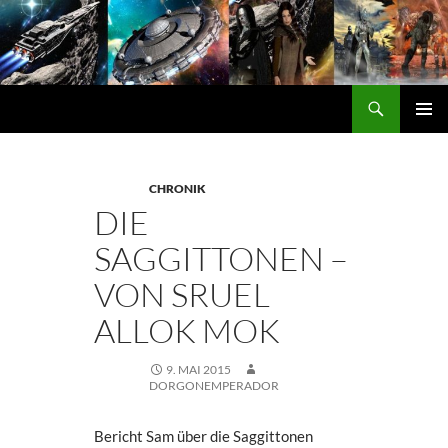
Zum
Inhalt
springen
Suchen
DORGON
PRIMÄ
MENÜ
CHRONIK
DIE
SAGGITTONEN –
VON SRUEL
ALLOK MOK
9. MAI 2015
DORGONEMPERADOR
Bericht Sam über die Saggittonen