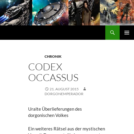
Zum
Inhalt
springen
Suchen
DORGON
PRIMÄ
MENÜ
CHRONIK
CODEX
OCCASSUS
21. AUGUST 2015
DORGONEMPERADOR
Uralte Überlieferungen des
dorgonischen Volkes
Ein weiteres Rätsel aus der mystischen