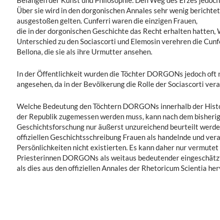
Belangen der Kunst und Philosophie. Den Weg des Erzes jedoch
Über sie wird in den dorgonischen Annales sehr wenig berichtet, 
ausgestoßen gelten. Cunferri waren die einzigen Frauen,
die in der dorgonischen Geschichte das Recht erhalten hatten, 
Unterschied zu den Sociascorti und Elemosin verehren die Cunfe
Bellona, die sie als ihre Urmutter ansehen.
In der Öffentlichkeit wurden die Töchter DORGONs jedoch oft 
angesehen, da in der Bevölkerung die Rolle der Sociascorti ver
Welche Bedeutung den Töchtern DORGONs innerhalb der Histor
der Republik zugemessen werden muss, kann nach dem bisherig
Geschichtsforschung nur äußerst unzureichend beurteilt werden
offiziellen Geschichtsschreibung Frauen als handelnde und ver
Persönlichkeiten nicht existierten. Es kann daher nur vermutet 
Priesterinnen DORGONs als weitaus bedeutender eingeschätz
als dies aus den offiziellen Annales der Rhetoricum Scientia he