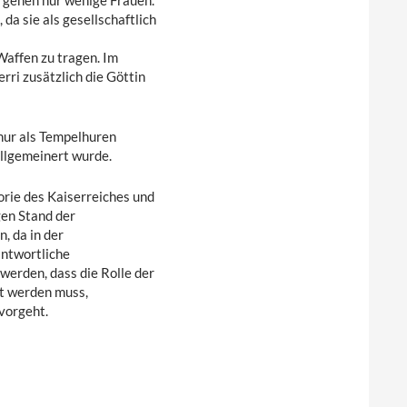
 gehen nur wenige Frauen.
da sie als gesellschaftlich
Waffen zu tragen. Im
rri zusätzlich die Göttin
nur als Tempelhuren
allgemeinert wurde.
ie des Kaiserreiches und
en Stand der
, da in der
antwortliche
werden, dass die Rolle der
t werden muss,
rvorgeht.