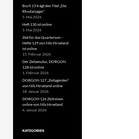
Buch 13 trägt den Titel „Die
Rhodanjäger“
5. Mai 2026
Heft 130 ist online
5. Mai 2026
Zeit für das Quarterium –
Hefte 129 von Nils Hirseland
ist online
15. Februar 2026
Der Zeitamulus, DORGON
128 ist online
1. Februar 2026
DORGON 127 „Zeitagenten“
von Nils Hirseland online
18. Januar 2026
DORGON 126 Zeitreisen
online von Nils Hirseland
4. Januar 2026
KATEGORIEN