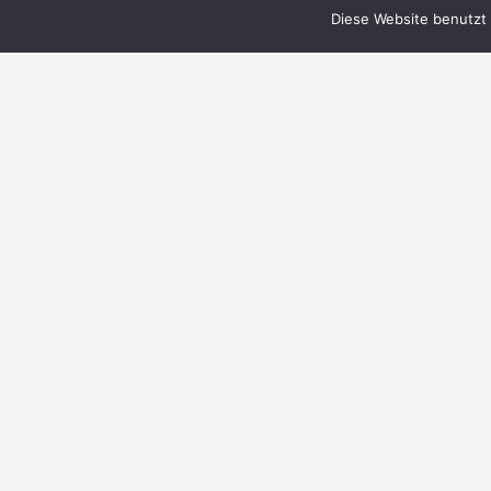
Diese Website benutzt 
© 1999–2023 PERRY RHODAN-FanZentrale
e.V.
IMPRESSUM