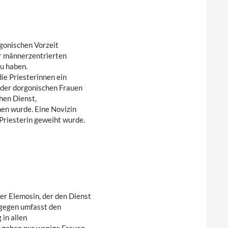
rgonischen Vorzeit
r männerzentrierten
u haben.
e Priesterinnen ein
 der dorgonischen Frauen
hen Dienst,
hen wurde. Eine Novizin
 Priesterin geweiht wurde.
r Elemosin, der den Dienst
agegen umfasst den
in allen