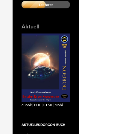
Lektorat
Aktuell
eBook
|
PDF
|
HTML
|
Mobi
AKTUELLES DORGON-BUCH