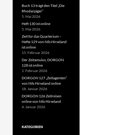
Buch 13 trägt den Titel „Die
Rhodanjäger“
5. Mai 2026
Heft 130 ist online
5. Mai 2026
Zeit für das Quarterium –
Hefte 129 von Nils Hirseland
ist online
15. Februar 2026
Der Zeitamulus, DORGON
128 ist online
1. Februar 2026
DORGON 127 „Zeitagenten“
von Nils Hirseland online
18. Januar 2026
DORGON 126 Zeitreisen
online von Nils Hirseland
4. Januar 2026
KATEGORIEN