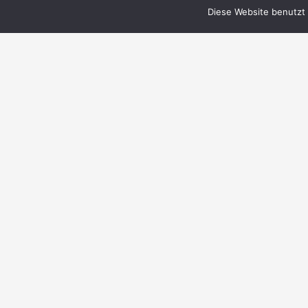
Diese Website benutzt 
© 1999–2023 PERRY RHODAN-FanZentrale
e.V.
IMPRESSUM