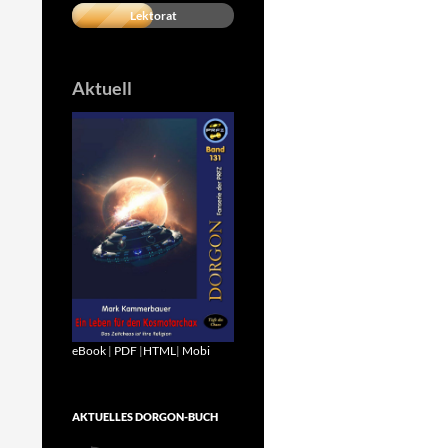
Lektorat
Aktuell
eBook
|
PDF
|
HTML
|
Mobi
AKTUELLES DORGON-BUCH