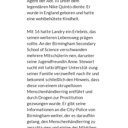
Agent der Abt. III unter dem
legendären Nike Quinto diente. Er
wurde in England geboren und hatte
eine wohlbehütete Kindheit.
Mit 16 hatte Landry ein Erlebnis, das
seinen weiteren Lebensweg prägen
sollte. An der Birmingham Secondary
School of Science verschwanden
mehrere Mitschülerin-nen, darunter
seine Jugendfreundin Anne. Stewart
sucht mit tatkräftiger Unterstüt-zung
seiner Familie verzweifelt nach ihr und
bekommt schließlich den Hinweis, dass
diese von einem skrupellosen
Menschenhändlerring entführt und
durch Drogen zur Prostitution
gezwungen wurde. Er gibt seine
Informationen an die City-Police von
Birmingham weiter, der es daraufhin
gelang, den Menschenhändlerring zu
zerschla-gen und einige der Mädchen