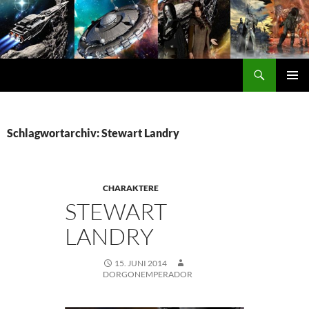
Zum
Inhalt
springen
Suchen
DORGON
PRIMÄ
MENÜ
Schlagwortarchiv: Stewart Landry
CHARAKTERE
STEWART
LANDRY
15. JUNI 2014
DORGONEMPERADOR