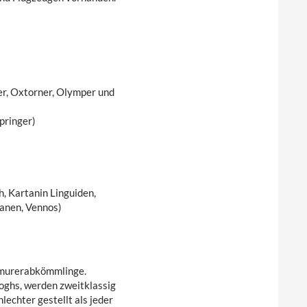
ler, Oxtorner, Olymper und
pringer)
h, Kartanin Linguiden,
panen, Vennos)
 Lemurerabkömmlinge.
oghs, werden zweitklassig
hlechter gestellt als jeder