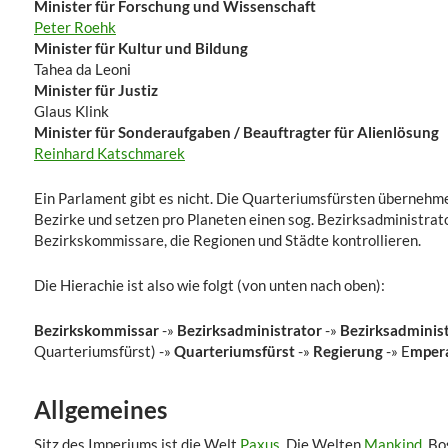
Minister für Forschung und Wissenschaft
Peter Roehk
Minister für Kultur und Bildung
Tahea da Leoni
Minister für Justiz
Glaus Klink
Minister für Sonderaufgaben / Beauftragter für Alienlösung
Reinhard Katschmarek
Ein Parlament gibt es nicht. Die Quarteriumsfürsten übernehmen
Bezirke und setzen pro Planeten einen sog. Bezirksadministrato
Bezirkskommissare, die Regionen und Städte kontrollieren.
Die Hierachie ist also wie folgt (von unten nach oben):
Bezirkskommissar
-»
Bezirksadministrator
-»
Bezirksadminis
Quarteriumsfürst) -»
Quarteriumsfürst
-»
Regierung
-» E
mpera
Allgemeines
Sitz des Imperiums ist die Welt
Paxus.
Die Welten
Mankind
, B