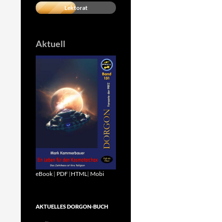
Lektorat
Aktuell
eBook
|
PDF
|
HTML
|
Mobi
AKTUELLES DORGON-BUCH