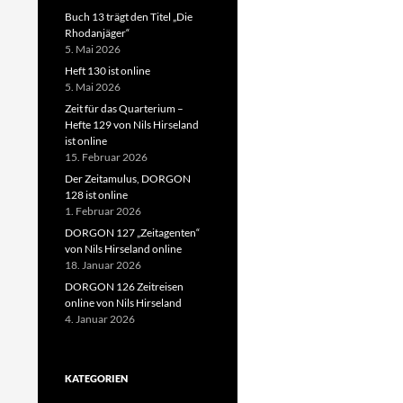
Buch 13 trägt den Titel „Die
Rhodanjäger“
5. Mai 2026
Heft 130 ist online
5. Mai 2026
Zeit für das Quarterium –
Hefte 129 von Nils Hirseland
ist online
15. Februar 2026
Der Zeitamulus, DORGON
128 ist online
1. Februar 2026
DORGON 127 „Zeitagenten“
von Nils Hirseland online
18. Januar 2026
DORGON 126 Zeitreisen
online von Nils Hirseland
4. Januar 2026
KATEGORIEN