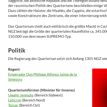
Saggittor, die akonische Republik und die Thoregon-Allianz beh
der rassistischen Politik des Quarteriums beschließen einige Völ
Dazu zählen die Haluter, die Maahks, die Cappins, die estartis
sowie Konstrukteure des Zentrums, die einer Internierung en
Das Quarterium stellt auch militärisch die größte Macht in Ca
NGZ beträgt die Größe der quarterialen Raumflotte ca. 345.00
150.000 von dem neuen SUPREMO-Typ.
Politik
Die Regierung des Quarterium setzt sich Anfang 1305 NGZ wi
Regent
Emperador Don Philippe Alfonso Jaime de la
Siniestro
Quarteriumfürsten (Minister für Inneres)
Uwahn Jenmuhs
(Bereich Südwest)
Leticron
(Bereich Nord)
Torsor
(Bereich Ost)