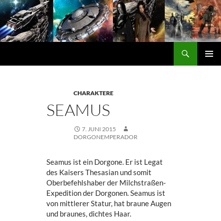
Zum
Inhalt
springen
Suchen
DORGON
PRIMÄ
MENÜ
CHARAKTERE
SEAMUS
7. JUNI 2015
DORGONEMPERADOR
Seamus ist ein Dorgone. Er ist Legat
des Kaisers Thesasian und somit
Oberbefehlshaber der Milchstraßen-
Expedition der Dorgonen. Seamus ist
von mittlerer Statur, hat braune Augen
und braunes, dichtes Haar.