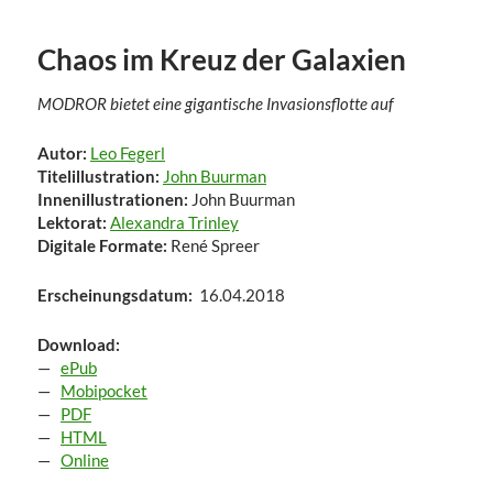
Chaos im Kreuz der Galaxien
MODROR bietet eine gigantische Invasionsflotte auf
Autor:
Leo Fegerl
Titelillustration:
John Buurman
Innenillustrationen:
John Buurman
Lektorat:
Alexandra Trinley
Digitale Formate:
René Spreer
Erscheinungsdatum:
16.04.2018
Download:
—
ePub
—
Mobipocket
—
PDF
—
HTML
—
Online