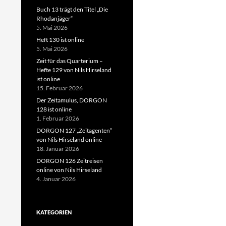
Buch 13 trägt den Titel „Die
Rhodanjäger“
5. Mai 2026
Heft 130 ist online
5. Mai 2026
Zeit für das Quarterium –
Hefte 129 von Nils Hirseland
ist online
15. Februar 2026
Der Zeitamulus, DORGON
128 ist online
1. Februar 2026
DORGON 127 „Zeitagenten“
von Nils Hirseland online
18. Januar 2026
DORGON 126 Zeitreisen
online von Nils Hirseland
4. Januar 2026
KATEGORIEN