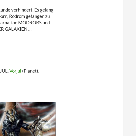
kunde verhindert. Es gelang
Joorn, Rodrom gefangen zu
Inkarnation MODRORS und
DER GALAXIEN …
RJUL,
Vorjul
(Planet),