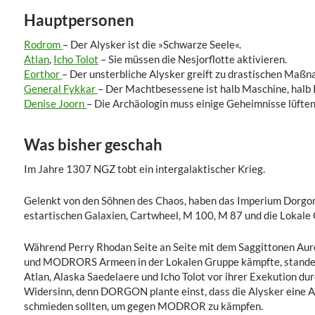
Hauptpersonen
Rodrom
– Der Alysker ist die »Schwarze Seele«.
Atlan
,
Icho Tolot
– Sie müssen die Nesjorflotte aktivieren.
Eorthor
– Der unsterbliche Alysker greift zu drastischen Maß
General Fykkar
– Der Machtbesessene ist halb Maschine, halb 
Denise Joorn
– Die Archäologin muss einige Geheimnisse lüften
Was bisher geschah
Im Jahre 1307 NGZ tobt ein intergalaktischer Krieg.
Gelenkt von den Söhnen des Chaos, haben das Imperium Dorgon
estartischen Galaxien, Cartwheel, M 100, M 87 und die Lokale 
Während Perry Rhodan Seite an Seite mit dem Saggittonen Au
und MODRORS Armeen in der Lokalen Gruppe kämpfte, standen 
Atlan, Alaska Saedelaere und Icho Tolot vor ihrer Exekution dur
Widersinn, denn DORGON plante einst, dass die Alysker eine Al
schmieden sollten, um gegen MODROR zu kämpfen.