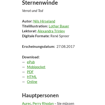
Sternenwinde
Verrat und Tod
Autor:
Nils Hirseland
Titelillustration:
Lothar Bauer
Lektorat:
Alexandra Trinley
Digitale Formate:
René Spreer
Erscheinungsdatum:
27.08.2017
Download:
—
ePub
—
Mobipocket
—
PDF
—
HTML
—
Online
Hauptpersonen
Aurec
,
Perry Rhodan
– Sie müssen