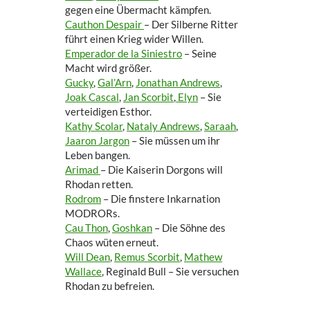
gegen eine Übermacht kämpfen.
Cauthon Despair
– Der Silberne Ritter
führt einen Krieg wider Willen.
Emperador de la Siniestro
– Seine
Macht wird größer.
Gucky
,
Gal’Arn
,
Jonathan Andrews
,
Joak Cascal
,
Jan Scorbit
,
Elyn
– Sie
verteidigen Esthor.
Kathy Scolar
,
Nataly Andrews
,
Saraah
,
Jaaron Jargon
– Sie müssen um ihr
Leben bangen.
Arimad
– Die Kaiserin Dorgons will
Rhodan retten.
Rodrom
– Die finstere Inkarnation
MODRORs.
Cau Thon
,
Goshkan
– Die Söhne des
Chaos wüten erneut.
Will Dean
,
Remus Scorbit
,
Mathew
Wallace
, Reginald Bull
– Sie versuchen
Rhodan zu befreien.