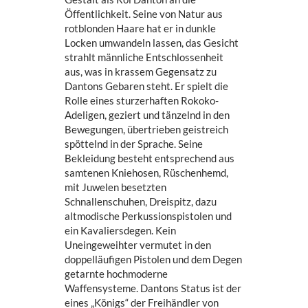
Öffentlichkeit. Seine von Natur aus
rotblonden Haare hat er in dunkle
Locken umwandeln lassen, das Gesicht
strahlt männliche Entschlossenheit
aus, was in krassem Gegensatz zu
Dantons Gebaren steht. Er spielt die
Rolle eines sturzerhaften Rokoko-
Adeligen, geziert und tänzelnd in den
Bewegungen, übertrieben geistreich
spöttelnd in der Sprache. Seine
Bekleidung besteht entsprechend aus
samtenen Kniehosen, Rüschenhemd,
mit Juwelen besetzten
Schnallenschuhen, Dreispitz, dazu
altmodische Perkussionspistolen und
ein Kavaliersdegen. Kein
Uneingeweihter vermutet in den
doppelläufigen Pistolen und dem Degen
getarnte hochmoderne
Waffensysteme. Dantons Status ist der
eines „Königs“ der Freihändler von