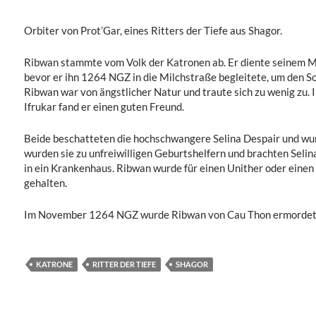
Orbiter von Prot’Gar, eines Ritters der Tiefe aus Shagor.
Ribwan stammte vom Volk der Katronen ab. Er diente seinem Me
bevor er ihn 1264 NGZ in die Milchstraße begleitete, um den S
Ribwan war von ängstlicher Natur und traute sich zu wenig zu
Ifrukar fand er einen guten Freund.
Beide beschatteten die hochschwangere Selina Despair und wur
wurden sie zu unfreiwilligen Geburtshelfern und brachten Selin
in ein Krankenhaus. Ribwan wurde für einen Unither oder einen
gehalten.
Im November 1264 NGZ wurde Ribwan von Cau Thon ermordet
KATRONE
RITTER DER TIEFE
SHAGOR