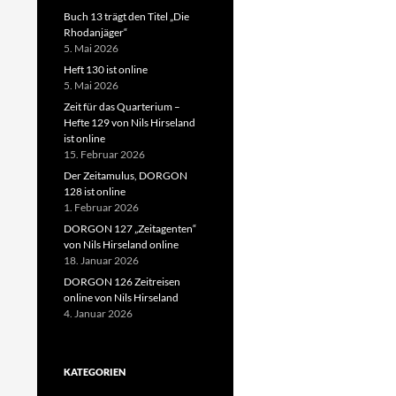
Buch 13 trägt den Titel „Die
Rhodanjäger“
5. Mai 2026
Heft 130 ist online
5. Mai 2026
Zeit für das Quarterium –
Hefte 129 von Nils Hirseland
ist online
15. Februar 2026
Der Zeitamulus, DORGON
128 ist online
1. Februar 2026
DORGON 127 „Zeitagenten“
von Nils Hirseland online
18. Januar 2026
DORGON 126 Zeitreisen
online von Nils Hirseland
4. Januar 2026
KATEGORIEN