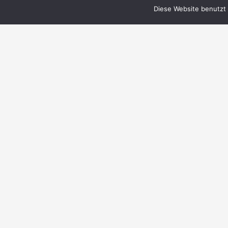
Diese Website benutzt 
© 1999–2023 PERRY RHODAN-FanZentrale
e.V.
IMPRESSUM