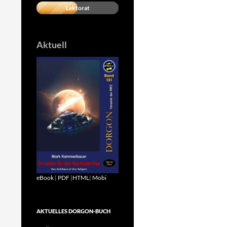
Lektorat
Aktuell
eBook
|
PDF
|
HTML
|
Mobi
AKTUELLES DORGON-BUCH