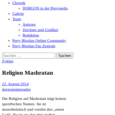
Chronik
DORGON in der Perrypedia
Galerie
Team
Autoren
Zeichner und Grafiker
Redaktion
Perry Rhodan Online Community
Perry Rhodan Fan Zentrale
Suchen
nach:
Zyklen
Religion Mashratan
22. August 2014
dorgonemperador
Die Religion auf Mashratan trägt keinen
spezifischen Namen. Sie ist
monotheistisch und verehrt den „einen
Gott“. Sie ist aus den drei großen