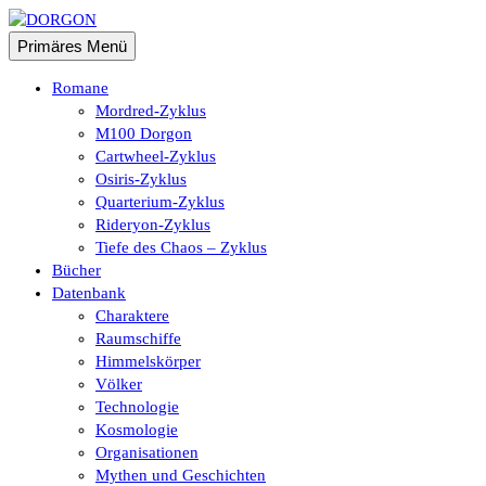
Zum
Inhalt
Suchen
Primäres Menü
springen
DORGON
Romane
Mordred-Zyklus
M100 Dorgon
Cartwheel-Zyklus
Osiris-Zyklus
Quarterium-Zyklus
Rideryon-Zyklus
Tiefe des Chaos – Zyklus
Bücher
Datenbank
Charaktere
Raumschiffe
Himmelskörper
Völker
Technologie
Kosmologie
Organisationen
Mythen und Geschichten