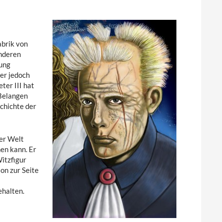
abrik von
nderen
rung
er jedoch
ter III hat
 Belangen
schichte der
der Welt
nen kann. Er
Witzfigur
on zur Seite
ehalten.