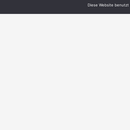
Diese Website benutzt 
© 1999–2023 PERRY RHODAN-FanZentrale
e.V.
IMPRESSUM