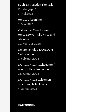
Buch 13 trägt den Titel „Die
Rhodanjäger“
5. Mai 2026
Heft 130 ist online
5. Mai 2026
Zeit für das Quarterium –
Hefte 129 von Nils Hirseland
ist online
15. Februar 2026
Der Zeitamulus, DORGON
128 ist online
1. Februar 2026
DORGON 127 „Zeitagenten“
von Nils Hirseland online
18. Januar 2026
DORGON 126 Zeitreisen
online von Nils Hirseland
4. Januar 2026
KATEGORIEN