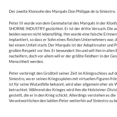
Der zweite Klonsohn des Marquês Don Philippe de la Siniestro.
Peter III wurde von dem Genmaterial des Marquês in der Klonf
SHORNE INDUSTRY gezüchtet. Er ist der dritte Versuch. Die a
beiden waren nicht lebensfähig. Ihm wurde eine falsche Erinne
implantiert, so dass er Sohn eines Reichen Unternehmers war, d
bei einem Unfall starb. Der Marquês ist der Adoptivvater und Pe
großen Respekt vor ihm. Er bewundert ihn und will ihm in allen
nacheifern, doch vor allem will er der größte Feldherr in der Ge
Menschheit werden.
Peter verbringt den Großteil seiner Zeit im Königsschloss auf 
Siniestro, wo er seinen Kriegsspielen mit virtuellen Figuren frö
ist für seine Wutanfälle bekannt, wird aber allgemein eher als 
betrachtet. Während des Krieges wird ihm die Holsteiner-Divisi
gestellt, die er in den Krieg schickt. Allerdings verstehen es die
Verantwortlichen den labilen Peter weiterhin auf Siniestro zu b