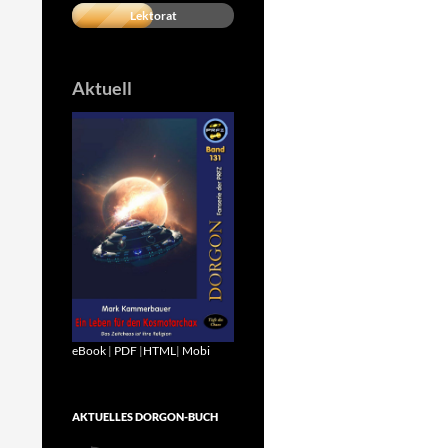
Lektorat
Aktuell
eBook
|
PDF
|
HTML
|
Mobi
AKTUELLES DORGON-BUCH