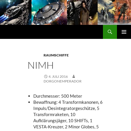
Zum
Inhalt
springen
Suchen
DORGON
PRIMÄ
MENÜ
RAUMSCHIFFE
NIMH
4. JULI 2016
DORGONEMPERADOR
Durchmesser: 500 Meter
Bewaffnung: 4 Transformkanonen, 6
Impuls/Desintegratorgeschütze, 5
Transformraketen, 10
Aufklärungsjäger, 10 SHIFTs, 1
VESTA-Kreuzer, 2 Minor Globes, 5